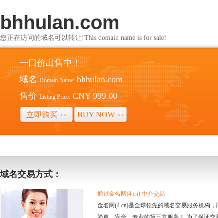
bhhulan.com
您正在访问的域名可以转让!This domain name is for sale!
一口价出售中！
域名
bhhulan.com
Domain Name:
售价
CNY 999.00
Listing Price:
立即购买
BUY NOW
>>
>>
域名交易方式：
通过金名网(4.cn) 中介交易
金名网(4.cn)是全球领先的域名交易服务机
简单、安全、专业的第三方服务！ 为了保证交