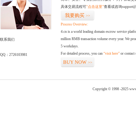
具体交易流程可
“点击这里”
查看或咨询support@
我要购买
>>
Process Overview:
4.cn is a world leading domain escrow service plat
million RMB transaction volume every year. We promi
联系我们
5 workdays.
For detailed process, you can
“visit here”
or contact
QQ：2726103981
BUY NOW
>>
Copyright © 1998 -2025 www